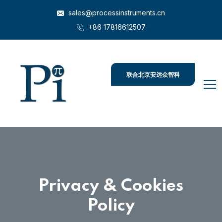
sales@processinstruments.cn
+86 17816612507
联合北京安远众智科
技
Privacy & Cookies
Policy