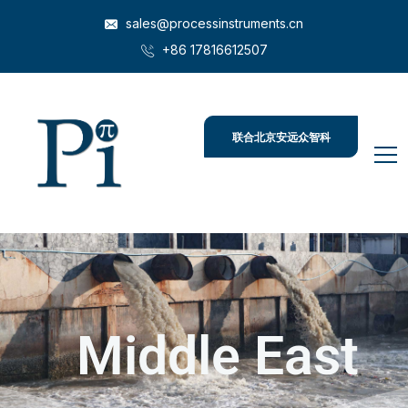
sales@processinstruments.cn
+86 17816612507
联合北京安远众智科
技
Middle East