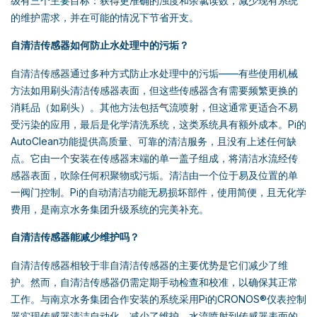
级有三个主要目标：获得更准确的浊度和余氯读数，减少现有系统
的维护需求，并在可能的情况下节省开支。
自清洁传感器如何防止水处理中的污垢？
自清洁传感器通过多种方式防止水处理中的污垢——有些使用机械
方法如用刷头清洁传感器表面，但这些传感器含有需要频繁更换的
消耗品（如刷头）。其他方法包括气流喷射，但这通常更适合不易
受污染的应用，最后是化学清洗系统，这类系统具有额外成本。Pi的
AutoClean功能提供高质量、可靠的清洁服务，且没有上述任何缺
点。它由一个安装在传感器末端的单一盖子组成，将清洁水流经传
感器表面，吹除任何积聚物或污垢。清洁由一个位于易及位置的单
一阀门控制。Pi的自动清洁功能无易损坏部件，使用简便，且无化学
费用，是南京水务集团升级系统的完美补充。
自清洁传感器能减少维护吗？
自清洁传感器相较于非自清洁传感器的主要优势是它们减少了维
护。然而，自清洁传感器仍需定期手动检查和校准，以确保其正常
工作。与南京水务集团合作安装的系统采用Pi的CRONOS®仪表控制
器实现传感器清洁自动化，减少了维护。水流喷射到传感器表面的