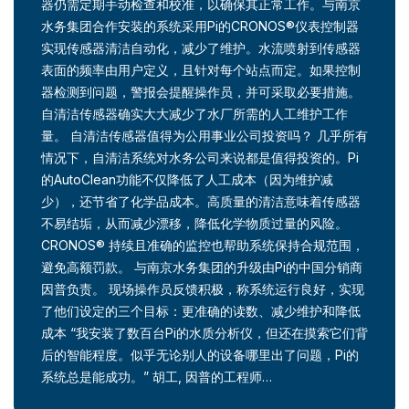
器仍需定期手动检查和校准，以确保其正常工作。与南京
水务集团合作安装的系统采用Pi的CRONOS®仪表控制器
实现传感器清洁自动化，减少了维护。水流喷射到传感器
表面的频率由用户定义，且针对每个站点而定。如果控制
器检测到问题，警报会提醒操作员，并可采取必要措施。
自清洁传感器确实大大减少了水厂所需的人工维护工作
量。 自清洁传感器值得为公用事业公司投资吗？ 几乎所有
情况下，自清洁系统对水务公司来说都是值得投资的。Pi
的AutoClean功能不仅降低了人工成本（因为维护减
少），还节省了化学品成本。高质量的清洁意味着传感器
不易结垢，从而减少漂移，降低化学物质过量的风险。
CRONOS® 持续且准确的监控也帮助系统保持合规范围，
避免高额罚款。 与南京水务集团的升级由Pi的中国分销商
因普负责。 现场操作员反馈积极，称系统运行良好，实现
了他们设定的三个目标：更准确的读数、减少维护和降低
成本 “我安装了数百台Pi的水质分析仪，但还在摸索它们背
后的智能程度。似乎无论别人的设备哪里出了问题，Pi的
系统总是能成功。” 胡工, 因普的工程师…