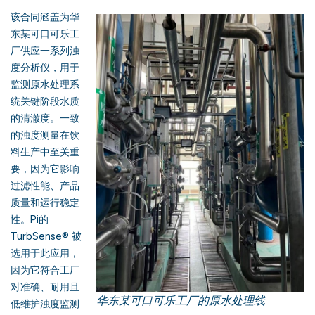
该合同涵盖为华
东某可口可乐工
厂供应一系列浊
度分析仪，用于
监测原水处理系
统关键阶段水质
的清澈度。一致
的浊度测量在饮
料生产中至关重
要，因为它影响
过滤性能、产品
质量和运行稳定
性。Pi的
TurbSense® 被
选用于此应用，
因为它符合工厂
对准确、耐用且
华东某可口可乐工厂的原水处理线
低维护浊度监测