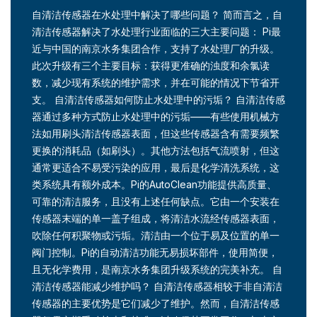
自清洁传感器在水处理中解决了哪些问题？ 简而言之，自
清洁传感器解决了水处理行业面临的三大主要问题： Pi最
近与中国的南京水务集团合作，支持了水处理厂的升级。
此次升级有三个主要目标：获得更准确的浊度和余氯读
数，减少现有系统的维护需求，并在可能的情况下节省开
支。 自清洁传感器如何防止水处理中的污垢？ 自清洁传感
器通过多种方式防止水处理中的污垢——有些使用机械方
法如用刷头清洁传感器表面，但这些传感器含有需要频繁
更换的消耗品（如刷头）。其他方法包括气流喷射，但这
通常更适合不易受污染的应用，最后是化学清洗系统，这
类系统具有额外成本。Pi的AutoClean功能提供高质量、
可靠的清洁服务，且没有上述任何缺点。它由一个安装在
传感器末端的单一盖子组成，将清洁水流经传感器表面，
吹除任何积聚物或污垢。清洁由一个位于易及位置的单一
阀门控制。Pi的自动清洁功能无易损坏部件，使用简便，
且无化学费用，是南京水务集团升级系统的完美补充。 自
清洁传感器能减少维护吗？ 自清洁传感器相较于非自清洁
传感器的主要优势是它们减少了维护。然而，自清洁传感