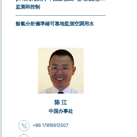
监测和控制
餘氯分析儀準確可靠地監測空調用水
陈 江
中国办事处
+86 17816612507