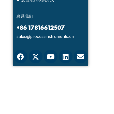
● 您当地的联系方式
联系我们
+86 17816612507
OCTOBER 14, 2025
OCTOB
sales@processinstruments.cn
pH分析仪用于中国面包工厂酵母
餘氯
液的pH监测和控制
水
pH分析仪用于中国面包工厂酵母液的pH
在最
监测和控制 作为例行客户跟进的一部分，
一位香
Pi 工程师最近回访了属于中国最大的面包
析仪
生产企业之一的两家工厂，分别位于北京
了积
和上海。回访期间，对已安装的四套pH监
供支
测控制系统进行了检查，工作人员的反馈
地标
证实了Pi的水质分析仪和pH自动控制系统
游离氯
继续受到客户的高度评价。 两家工厂都使
Hal
用CRIUS® 4.0 pHSense pH分析仪系
的 A