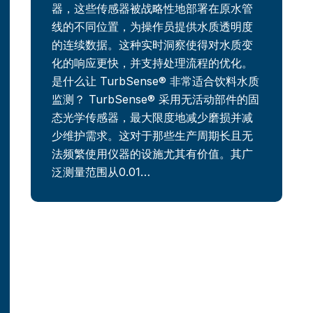
器，这些传感器被战略性地部署在原水管
线的不同位置，为操作员提供水质透明度
的连续数据。这种实时洞察使得对水质变
化的响应更快，并支持处理流程的优化。
是什么让 TurbSense® 非常适合饮料水质
监测？ TurbSense® 采用无活动部件的固
态光学传感器，最大限度地减少磨损并减
少维护需求。这对于那些生产周期长且无
法频繁使用仪器的设施尤其有价值。其广
泛测量范围从0.01…